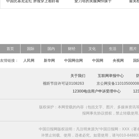
中国比基尼走红 胖瘦穿上都好看
爱刀塔的美腿胸悍妹子
最美
首页
国际
国内
财经
文化
生活
图片
友情链接：
人民网
新华网
中国网信网
中国网
央视网
国
关于我们
互联网举报中心
视听节目许可证0108263
京公网安备11010500008
12300电信用户申诉受理中心
1
版权保护：本网登载的内容（包括文字、图片、多媒体资讯等
报网事先协议授权，禁止转载使用。给中国日
中国日报网版权说明：凡注明来源为“中国日报网：XXX（
许禁止转载、使用，违者必究。如需使用，请与010-8488