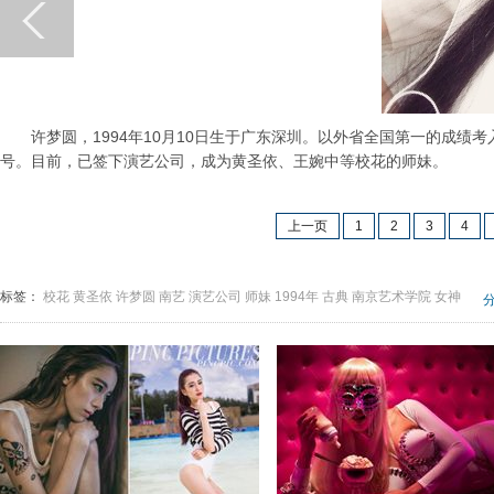
许梦圆，1994年10月10日生于广东深圳。以外省全国第一的成绩考
号。目前，已签下演艺公司，成为黄圣依、王婉中等校花的师妹。
上一页
1
2
3
4
标签：
校花
黄圣依
许梦圆
南艺
演艺公司
师妹
1994年
古典
南京艺术学院
女神