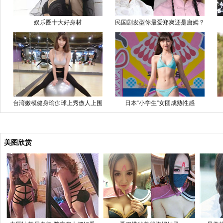
娱乐圈十大好身材
民国剧发型你最爱郑爽还是唐嫣？
台湾嫩模健身瑜伽球上秀傲人上围
日本“小学生”女团成熟性感
美图欣赏