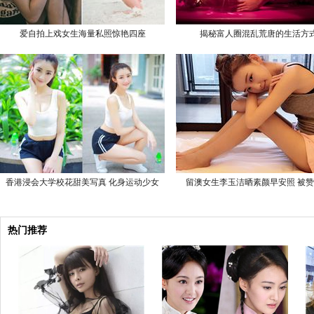
爱自拍上戏女生海量私照惊艳四座
揭秘富人圈混乱荒唐的生活方
香港浸会大学校花甜美写真 化身运动少女
留澳女生李玉洁晒素颜早安照 被
热门推荐