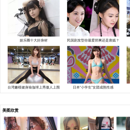
娱乐圈十大好身材
民国剧发型你最爱郑爽还是唐嫣？
台湾嫩模健身瑜伽球上秀傲人上围
日本“小学生”女团成熟性感
美图欣赏