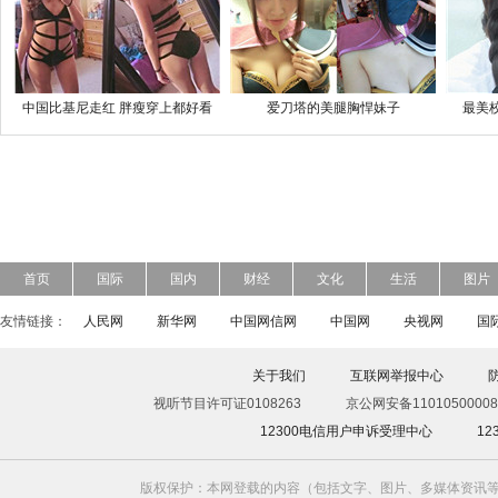
中国比基尼走红 胖瘦穿上都好看
爱刀塔的美腿胸悍妹子
最美
首页
国际
国内
财经
文化
生活
图片
友情链接：
人民网
新华网
中国网信网
中国网
央视网
国
关于我们
互联网举报中心
视听节目许可证0108263
京公网安备11010500008
12300电信用户申诉受理中心
1
版权保护：本网登载的内容（包括文字、图片、多媒体资讯等