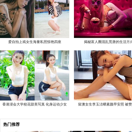
爱自拍上戏女生海量私照惊艳四座
揭秘富人圈混乱荒唐的生活方
香港浸会大学校花甜美写真 化身运动少女
留澳女生李玉洁晒素颜早安照 被
热门推荐