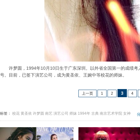
许梦圆，1994年10月10日生于广东深圳。以外省全国第一的成绩考
号。目前，已签下演艺公司，成为黄圣依、王婉中等校花的师妹。
3
上一页
1
2
4
标签：
校花
黄圣依
许梦圆
南艺
演艺公司
师妹
1994年
古典
南京艺术学院
女神