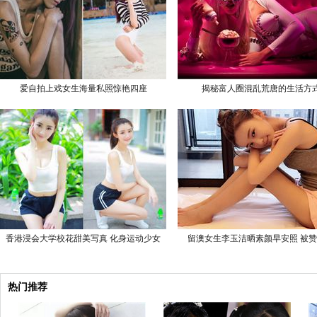
爱自拍上戏女生海量私照惊艳四座
揭秘富人圈混乱荒唐的生活方
香港浸会大学校花甜美写真 化身运动少女
留澳女生李玉洁晒素颜早安照 被
热门推荐