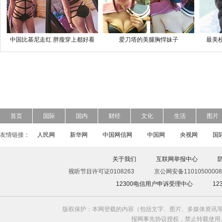
中国比基尼走红 胖瘦穿上都好看
爱刀塔的美腿胸悍妹子
最美
首页
国际
国内
财经
文化
生活
图片
友情链接：
人民网
新华网
中国网信网
中国网
央视网
国
关于我们
互联网举报中心
视听节目许可证0108263
京公网安备11010500008
12300电信用户申诉受理中心
1
版权保护：本网登载的内容（包括文字、图片、多媒体资讯等
报网事先协议授权，禁止转载使用。给中国日