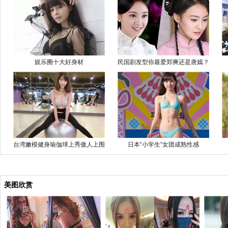
娱乐圈十大好身材
民国剧发型你最爱郑爽还是唐嫣？
台湾嫩模健身瑜伽球上秀傲人上围
日本“小学生”女团成熟性感
美图欣赏