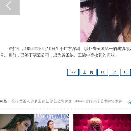
许梦圆，1994年10月10日生于广东深圳。以外省全国第一的成绩考
号。目前，已签下演艺公司，成为黄圣依、王婉中等校花的师妹。
|<<
上一页
11
12
13
标签：
校花
黄圣依
许梦圆
南艺
演艺公司
师妹
1994年
古典
南京艺术学院
女神