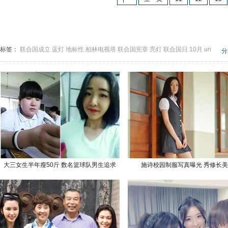
标签：
联合国成立
蓝灯
地标性
柏林电视塔
联合国宪章
亮灯
联合国日
10月
un
分
大三女生半年瘦50斤 数名篮球队男生追求
施诗校园制服写真曝光 秀修长