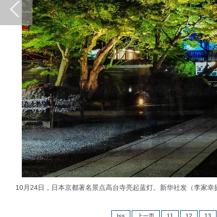
10月24日，日本京都著名景点高台寺亮起蓝灯。新华社发（李家幸
|<<
上一页
11
12
13