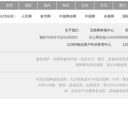
首页
国际
国内
财经
文化
生活
图片
友情链接：
人民网
新华网
中国网信网
中国网
央视网
国
关于我们
互联网举报中心
视听节目许可证0108263
京公网安备11010500008
12300电信用户申诉受理中心
1
版权保护：本网登载的内容（包括文字、图片、多媒体资讯等
报网事先协议授权，禁止转载使用。给中国日
中国日报网版权说明：凡注明来源为“中国日报网：XXX（
许禁止转载、使用，违者必究。如需使用，请与010-8488
体，目的在于传播更多信息，其他媒体如