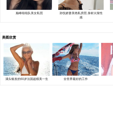
巅峰啦啦队美女私照
孙悦娇妻美艳私房照 身材火辣性
感
美图欣赏
满头银发的60岁法国超模美一生
全世界最好的工作