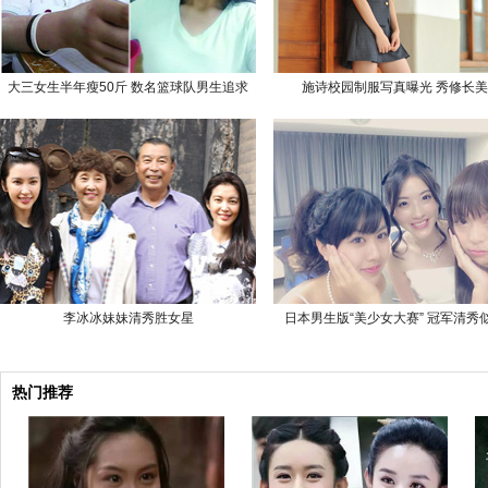
大三女生半年瘦50斤 数名篮球队男生追求
施诗校园制服写真曝光 秀修长
李冰冰妹妹清秀胜女星
日本男生版“美少女大赛” 冠军清秀
热门推荐