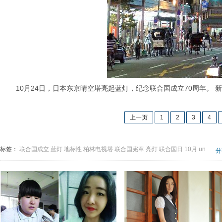
10月24日，日本东京晴空塔亮起蓝灯，纪念联合国成立70周年。 
上一页
1
2
3
4
标签：
联合国成立
蓝灯
地标性
柏林电视塔
联合国宪章
亮灯
联合国日
10月
un
分