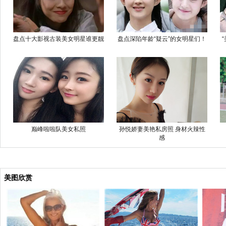
盘点十大影视古装美女明星谁更靓
盘点深陷年龄“疑云”的女明星们！
巅峰啦啦队美女私照
孙悦娇妻美艳私房照 身材火辣性
感
美图欣赏