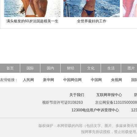
满头银发的60岁法国超模美一生
全世界最好的工作
首页
国际
国内
财经
文化
生活
图片
友情链接：
人民网
新华网
中国网信网
中国网
央视网
国
关于我们
互联网举报中心
视听节目许可证0108263
京公网安备11010500008
12300电信用户申诉受理中心
1
版权保护：本网登载的内容（包括文字、图片、多媒体资讯等
报网事先协议授权，禁止转载使用。给中国日