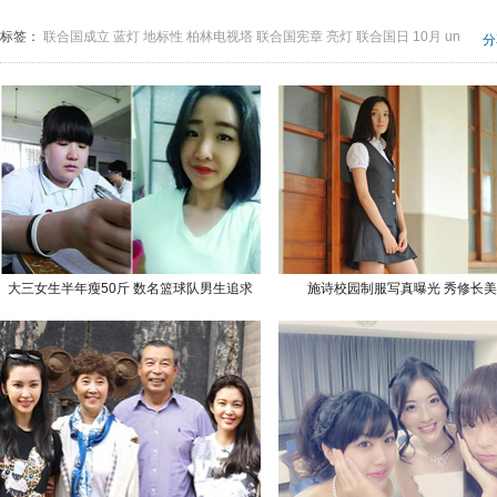
标签：
联合国成立
蓝灯
地标性
柏林电视塔
联合国宪章
亮灯
联合国日
10月
un
分
大三女生半年瘦50斤 数名篮球队男生追求
施诗校园制服写真曝光 秀修长