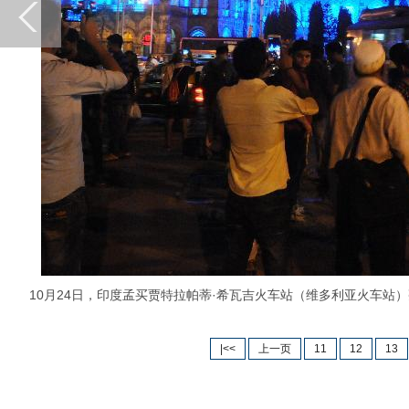
10月24日，印度孟买贾特拉帕蒂·希瓦吉火车站（维多利亚火车站）
|<<
上一页
11
12
13