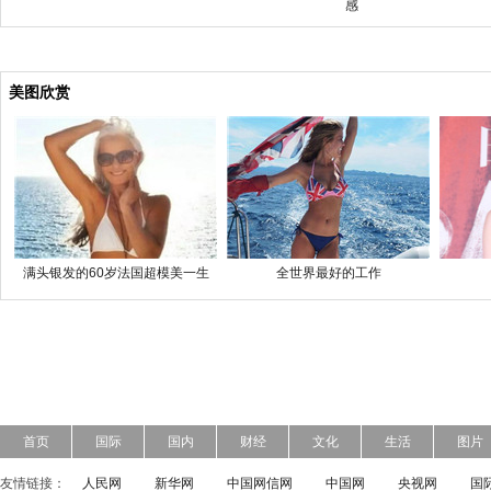
感
美图欣赏
满头银发的60岁法国超模美一生
全世界最好的工作
首页
国际
国内
财经
文化
生活
图片
友情链接：
人民网
新华网
中国网信网
中国网
央视网
国