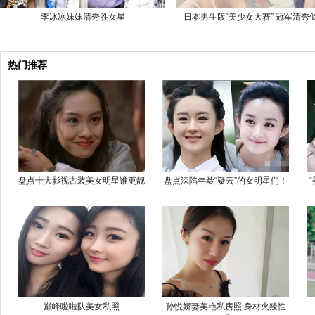
李冰冰妹妹清秀胜女星
日本男生版“美少女大赛” 冠军清秀
热门推荐
盘点十大影视古装美女明星谁更靓
盘点深陷年龄“疑云”的女明星们！
巅峰啦啦队美女私照
孙悦娇妻美艳私房照 身材火辣性