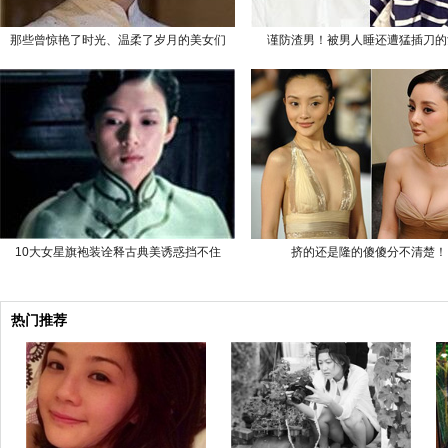
那些曾惊艳了时光、温柔了岁月的美女们
谨防渣男！被男人睡还遭猛插刀的
10大女星旗袍装诠释古典美诱惑挡不住
挤的还是隆的傻傻分不清楚！
热门推荐