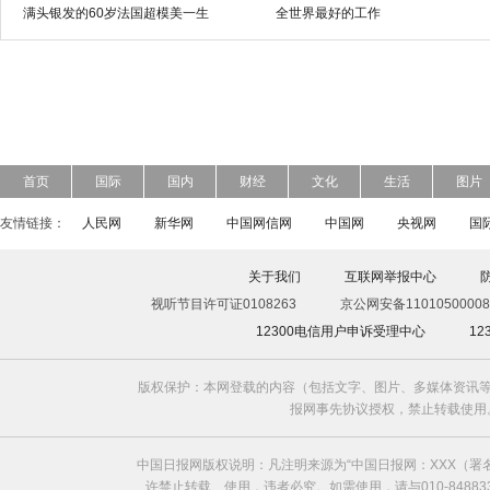
满头银发的60岁法国超模美一生
全世界最好的工作
首页
国际
国内
财经
文化
生活
图片
友情链接：
人民网
新华网
中国网信网
中国网
央视网
国
关于我们
互联网举报中心
视听节目许可证0108263
京公网安备11010500008
12300电信用户申诉受理中心
1
版权保护：本网登载的内容（包括文字、图片、多媒体资讯等
报网事先协议授权，禁止转载使用。给中国日
中国日报网版权说明：凡注明来源为“中国日报网：XXX（
许禁止转载、使用，违者必究。如需使用，请与010-8488