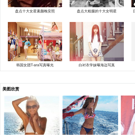
盘点十大女星素颜晚安照
盘点大粗腿的十大女明星
韩国女团T-ara写真曝光
白衬衣学妹曝海边写真
美图欣赏