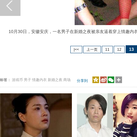
10月30日，安徽安庆，一名男子在新婚之夜被亲友逼着穿上情趣内
13
|<<
上一页
11
12
标签：
游戏币
男子
情趣内衣
新婚之夜
商场
分享到