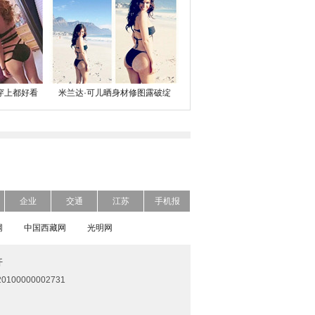
穿上都好看
米兰达·可儿晒身材修图露破绽
企业
交通
江苏
手机报
网
中国西藏网
光明网
开
0100000002731