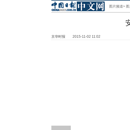
图片频道
>
图
京华时报
2015-11-02 11:02