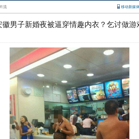
片流
移动新媒
安徽男子新婚夜被逼穿情趣内衣？乞讨做游