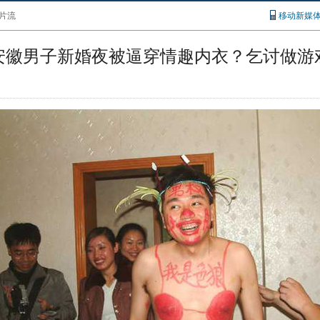
片流
移动新媒
安徽男子新婚夜被逼穿情趣内衣？乞讨做游