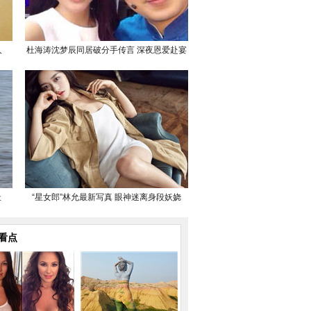
人
杜海涛沈梦辰同居破分手传言 深夜恩爱赴宴
扯
“星女郎”林允最新写真 眼神迷离身段妖娆
看点