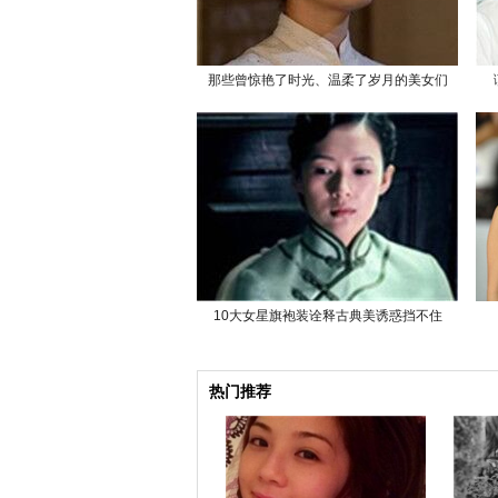
那些曾惊艳了时光、温柔了岁月的美女们
10大女星旗袍装诠释古典美诱惑挡不住
热门推荐