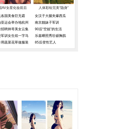
国AV女星化妆前后
人体彩绘完美“隐身”
点各国美食巨无霸
女汉子大腿夹爆西瓜
拍亚运会举办地杭州
南京靓妹子军训
乘招聘帅哥美女云集
90后“空姐”的生活
校军训女生炫一字马
乐嘉晒照秀壮硕胸肌
年用蔬菜花草做服装
85后变性艺人