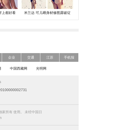
穿上都好看
米兰达·可儿晒身材修图露破绽
企业
交通
江苏
手机报
网
中国西藏网
光明网
开
0100000002731
家所有 使用。 未经中国日
n