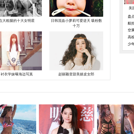
美
盘
点大粗腿的十大女明星
日韩混血小萝莉可爱逆天 吸粉数
航
十万
空
高
少
白衬衣学妹曝海边写真
赵丽颖变甜美嬉皮女郎