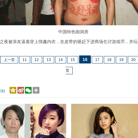
中国特色闹洞房
之夜被亲友逼着穿上情趣内衣，在皮带的驱赶下进商场乞讨游戏币，并玩
16
上一页
11
12
13
14
15
17
18
19
20
页
享到