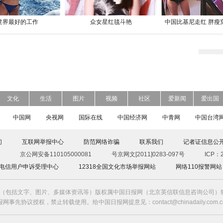
世界最好的工作
众女星红毯斗艳
中国比基尼走红 胖瘦
文化
生活
图片
视频
社区
爱新闻
爱出国
中国网
央视网
国际在线
中国经济网
中青网
中国台湾
们
互联网举报中心
防范网络诈骗
联系我们
记者证信息公
京公网安备110105000081
号京网文[2011]0283-097号
ICP：2
00电信用户申诉受理中心
12318全国文化市场举报网站
网络110报警网站
（包括文字、图片、多媒体资讯等）版权属中国日报网（北京英信联信息咨询公司）独
报网事先协议授权，禁止转载使用。给中国日报网提意见：contact@chinadaily.com.c