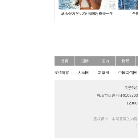
满头银发的60岁法国超模美一生
全
首页
国际
国内
财经
友情链接：
人民网
新华网
中国网信网
关于我
视听节目许可证0108263
123
版权保护：本网登载的内容