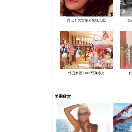
盘点十大女星素颜晚安照
盘
韩国女团T-ara写真曝光
美图欣赏