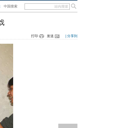
体
中国搜索
戏
打印
发送
| 分享到