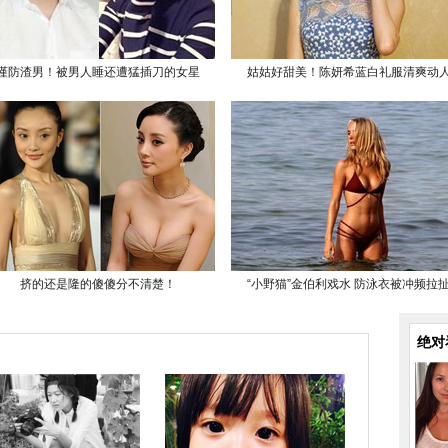
谨防渣男！被男人睡还遭猛插刀的女星
姑姑好甜美！陈妍希蓝白礼服清爽动
挤的还是隆的傻傻分不清楚！
“小野猫”金伯利戏水 防泳衣被冲频拉
绝对