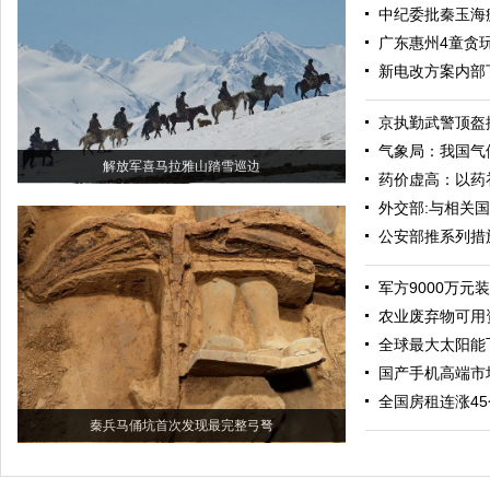
中纪委批秦玉海
广东惠州4童贪
新电改方案内部
京执勤武警顶盔掼
气象局：我国气
解放军喜马拉雅山踏雪巡边
药价虚高：以药
外交部:与相关
公安部推系列措
军方9000万元
农业废弃物可用
全球最大太阳能
国产手机高端市场
全国房租连涨4
秦兵马俑坑首次发现最完整弓弩