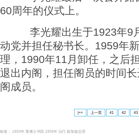
60周年的仪式上。
李光耀出生于1923年9月
动党并担任秘书长。1959年
理，1990年11月卸任，之后
退出内阁，担任阁员的时间长
阁成员。
|<<
上一页
41
42
43
标签：
1950年
莱佛士书院
1959年
治疗
新加坡总理