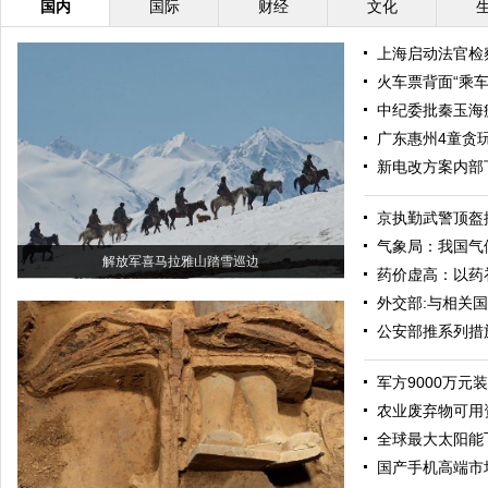
国内
国际
财经
文化
上海启动法官检
火车票背面“乘
中纪委批秦玉海
广东惠州4童贪
新电改方案内部
京执勤武警顶盔掼
气象局：我国气
解放军喜马拉雅山踏雪巡边
药价虚高：以药
外交部:与相关
公安部推系列措
军方9000万元
农业废弃物可用
全球最大太阳能
国产手机高端市场