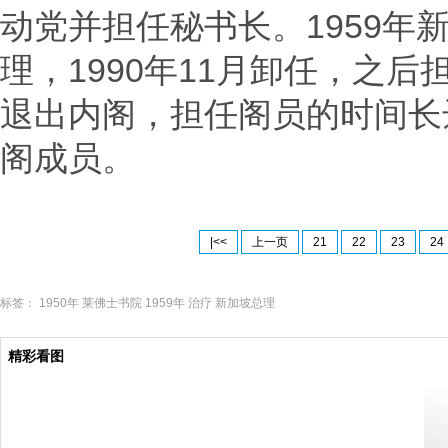
动党并担任秘书长。1959年
理，1990年11月卸任，之后
退出内阁，担任阁员的时间长
阁成员。
|<<
上一页
21
22
23
24
标签：
1950年
莱佛士书院
1959年
治疗
新加坡总理
精彩看图