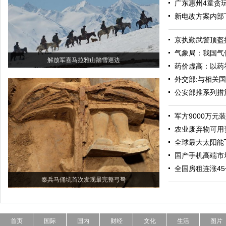
广东惠州4童贪
新电改方案内部
京执勤武警顶盔掼
气象局：我国气
解放军喜马拉雅山踏雪巡边
药价虚高：以药
外交部:与相关
公安部推系列措
军方9000万元
农业废弃物可用
全球最大太阳能
国产手机高端市场
全国房租连涨4
秦兵马俑坑首次发现最完整弓弩
首页
国际
国内
财经
文化
生活
图片