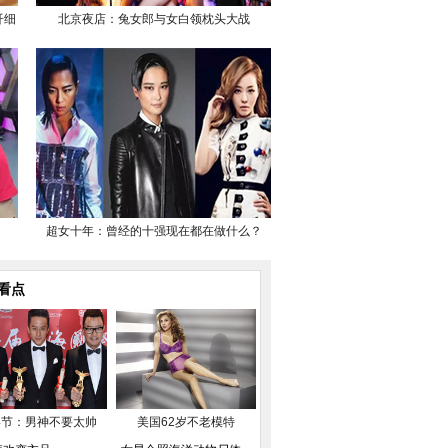
纤细
北京夜店：兔女郎与女白领枕头大战
超女十年：曾经的十强现在都在做什么？
看点
影节：男神不要太帅
美国62岁不老模特