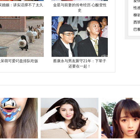
爱
叹婚姻：讲实话撑不了太久
金星与前妻的传奇经历 心酸变性
性
史
柳
西
巴
犬呆萌可爱叼盘排队吃饭
蔡康永与男友厮守21年：下辈子
还要在一起！