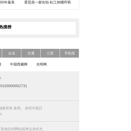
00年最美
霍思燕一家街拍 杜江帅嗯哼萌
热搜榜
企业
交通
江苏
手机报
网
中国西藏网
光明网
开
0100000002731
家所有 使用。 未经中国日
n
，其他任何网站或单位未经允