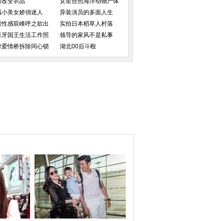
情改变衣品
女星合照海洋动物尸体
感小美女娇俏迷人
异装演员的多面人生
岩性感双峰呼之欲出
实拍日本稻草人村落
班牙国王生活工作照
领导的家风不是私事
黎爱情桥拆除同心锁
湖北00后斗殴