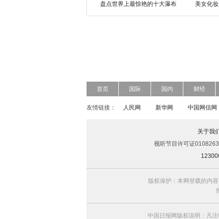
盘点世界上最惊艳的十大瀑布
美女化妆
首页
国际
国内
财经
友情链接：
人民网
新华网
中国网信网
关于我
视听节目许可证0108263
123
版权保护：本网登载的内容
中国日报网版权说明：凡注