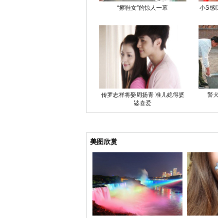
“擦鞋女”的惊人一幕
小S感
传罗志祥将娶周扬青 准儿媳得婆
警
婆喜爱
美图欣赏