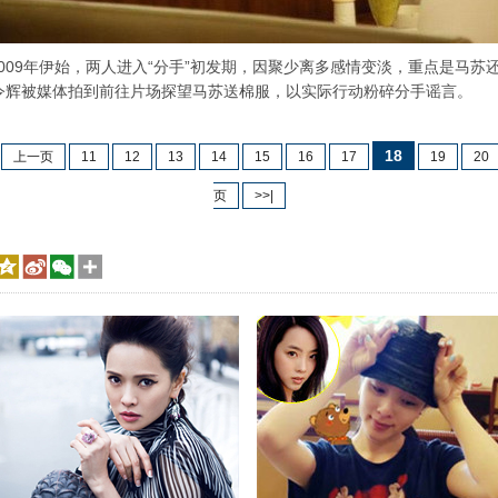
09年伊始，两人进入“分手”初发期，因聚少离多感情变淡，重点是马苏
孔令辉被媒体拍到前往片场探望马苏送棉服，以实际行动粉碎分手谣言。
18
上一页
11
12
13
14
15
16
17
19
20
页
>>|