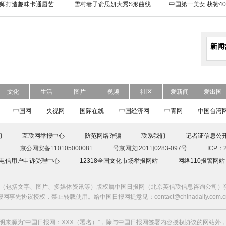
师打造趣味卡通唇艺
雪村妻子俞思妍大秀S形曲线
中国第一美女 获赞40
新闻
文化
生活
图片
视频
社区
爱新闻
爱出国
中国网
央视网
国际在线
中国经济网
中青网
中国台湾
们
互联网举报中心
防范网络诈骗
联系我们
记者证信息公
京公网安备110105000081
号京网文[2011]0283-097号
ICP：2
00电信用户申诉受理中心
12318全国文化市场举报网站
网络110报警网站
（包括文字、图片、多媒体资讯等）版权属中国日报网（北京英信联信息咨询公司）独
报网事先协议授权，禁止转载使用。给中国日报网提意见：contact@chinadaily.com.c
明来源为“中国日报网：XXX（署名）”，除与中国日报网签署内容授权协议的网站外