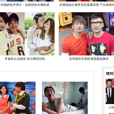
伊能静呛声博主：別孬种的冷嘲热讽
央视辣妈主播李思思素颜卖萌 产后身材
李威承认追姚笛 前任晒照回呛
吴奇隆苏有朋扮鬼脸颜值爆表
绝对
上