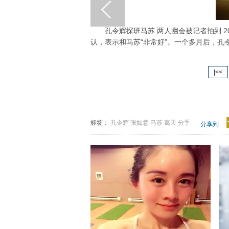
孔令辉探班马苏 两人幽会被记者拍到 20
认，表示和马苏“非常好”。一个多月后，
|<<
标签：
孔令辉
张如意
马苏
葛天
分手
分享到