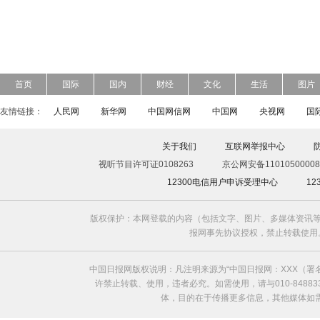
首页
国际
国内
财经
文化
生活
图片
友情链接：
人民网
新华网
中国网信网
中国网
央视网
国
关于我们
互联网举报中心
视听节目许可证0108263
京公网安备11010500008
12300电信用户申诉受理中心
1
版权保护：本网登载的内容（包括文字、图片、多媒体资讯等
报网事先协议授权，禁止转载使用。给中国日
中国日报网版权说明：凡注明来源为“中国日报网：XXX（
许禁止转载、使用，违者必究。如需使用，请与010-8488
体，目的在于传播更多信息，其他媒体如