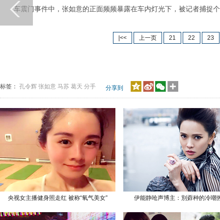
车震门事件中，张如意的正面频频暴露在车内灯光下，被记者捕捉个
|<<
上一页
21
22
23
标签：
孔令辉
张如意
马苏
葛天
分手
分享到
央视女主播健身照走红 被称“氧气美女”
伊能静呛声博主：別孬种的冷嘲