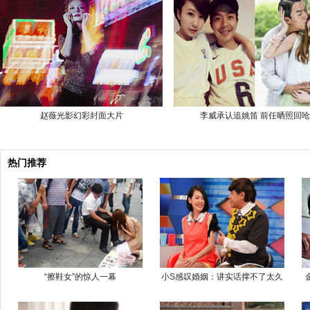
赵薇光影幻彩封面大片
李威承认追姚笛 前任晒照回呛
热门推荐
“擦鞋女”的惊人一幕
小S感叹婚姻：讲实话撑不了太久