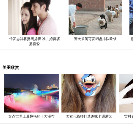
传罗志祥将娶周扬青 准儿媳得婆
警犬呆萌可爱叼盘排队吃饭
婆喜爱
美图欣赏
盘点世界上最惊艳的十大瀑布
美女化妆师打造趣味卡通唇艺
雪村