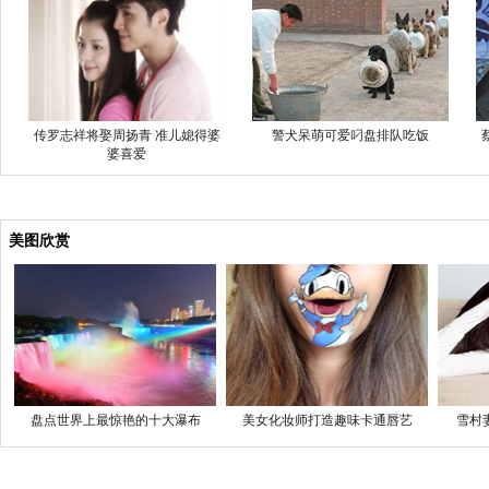
传罗志祥将娶周扬青 准儿媳得婆
警犬呆萌可爱叼盘排队吃饭
婆喜爱
美图欣赏
盘点世界上最惊艳的十大瀑布
美女化妆师打造趣味卡通唇艺
雪村