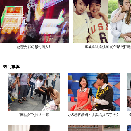
赵薇光影幻彩封面大片
李威承认追姚笛 前任晒照回呛
热门推荐
“擦鞋女”的惊人一幕
小S感叹婚姻：讲实话撑不了太久