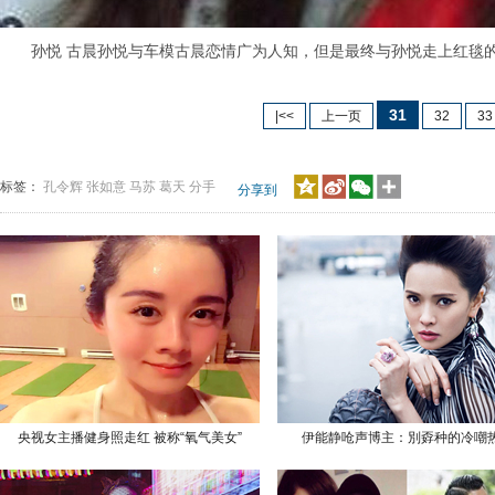
孙悦 古晨孙悦与车模古晨恋情广为人知，但是最终与孙悦走上红毯的是
31
|<<
上一页
32
33
标签：
孔令辉
张如意
马苏
葛天
分手
分享到
央视女主播健身照走红 被称“氧气美女”
伊能静呛声博主：別孬种的冷嘲