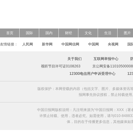
首页
国际
国内
财经
文化
生活
图片
友情链接：
人民网
新华网
中国网信网
中国网
央视网
国
关于我们
互联网举报中心
视听节目许可证0108263
京公网安备11010500008
12300电信用户申诉受理中心
1
版权保护：本网登载的内容（包括文字、图片、多媒体资讯等
报网事先协议授权，禁止转载使用。给中国日
中国日报网版权说明：凡注明来源为“中国日报网：XXX（
许禁止转载、使用，违者必究。如需使用，请与010-8488
体，目的在于传播更多信息，其他媒体如