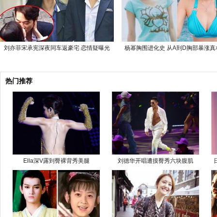
刘亦菲宋承宪深夜同车返豪宅 恋情疑曝光
杨幂胸围进化史 从A到D胸部暴涨真
热门推荐
Ella深V露到臀裸背秀美腿
刘德华开唱遭摸臀秀六块腹肌