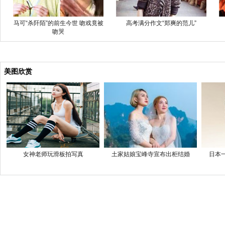
马可“杀阡陌”的前生今世 吻戏竟被
高考满分作文“郑爽的范儿”
吻哭
美图欣赏
女神老师玩滑板拍写真
土家姑娘宝峰寺宣布出柜结婚
日本