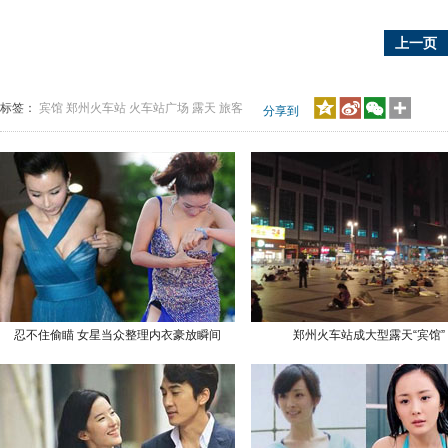
上一页
标签：
宾馆
郑州火车站
火车站广场
露天
旅客
分享到
忍不住偷瞄 女星当众整理内衣豪放瞬间
郑州火车站成大型露天“宾馆”