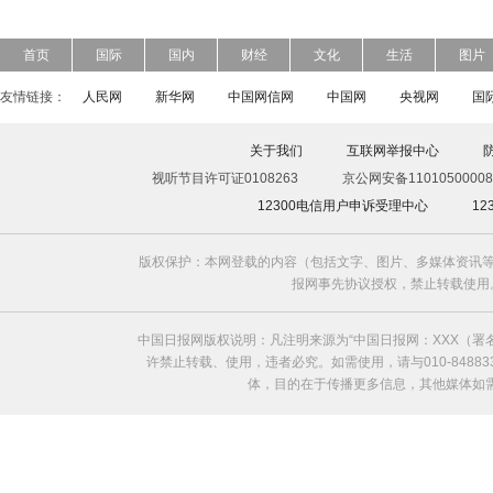
首页
国际
国内
财经
文化
生活
图片
友情链接：
人民网
新华网
中国网信网
中国网
央视网
国
关于我们
互联网举报中心
视听节目许可证0108263
京公网安备11010500008
12300电信用户申诉受理中心
1
版权保护：本网登载的内容（包括文字、图片、多媒体资讯等
报网事先协议授权，禁止转载使用。给中国日
中国日报网版权说明：凡注明来源为“中国日报网：XXX（
许禁止转载、使用，违者必究。如需使用，请与010-8488
体，目的在于传播更多信息，其他媒体如