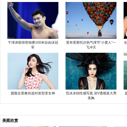
宁泽涛获得世锦赛100米自由泳冠
英布里斯托尔热气球节“小黄人”一
女
军
飞冲天
圆脸女星教你选对发型变女神
范冰冰拍性感写真 深V透视装大秀
美胸
美图欣赏