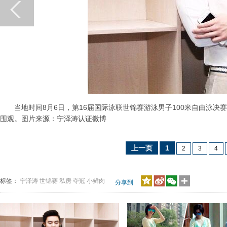
当地时间8月6日，第16届国际泳联世锦赛游泳男子100米自由泳决赛
围观。图片来源：宁泽涛认证微博
上一页
1
2
3
4
标签：
宁泽涛
世锦赛
私房
夺冠
小鲜肉
分享到