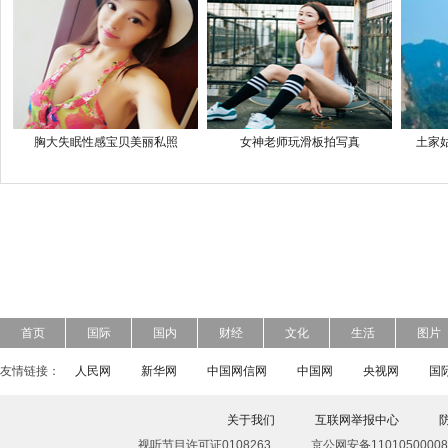
胸大失眠性感宝贝美丽私照
女神老师玩滑板拍写真
土家
首页
国际
国内
财经
文化
生活
图片
友情链接：
人民网
新华网
中国网信网
中国网
央视网
国
关于我们
互联网举报中心
视听节目许可证0108263
京公网安备11010500008