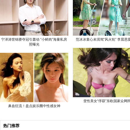
宁泽涛世锦赛夺冠引轰动 “小鲜肉”海量私房
范冰冰童心未泯驾“风火轮” 李晨恩
照曝光
变性美女“俘获”东欧国家众网
鼻血狂流！盘点娱乐圈中性感女神
热门推荐