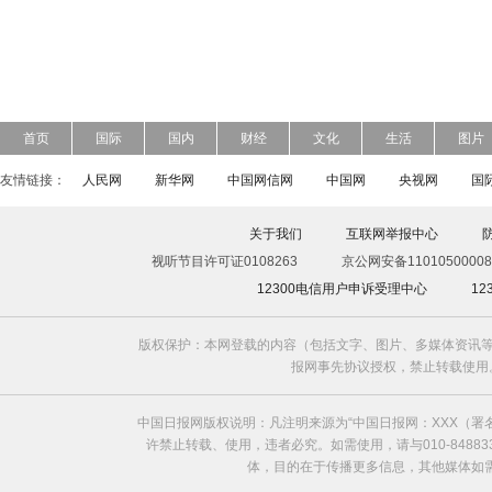
首页
国际
国内
财经
文化
生活
图片
友情链接：
人民网
新华网
中国网信网
中国网
央视网
国
关于我们
互联网举报中心
视听节目许可证0108263
京公网安备11010500008
12300电信用户申诉受理中心
1
版权保护：本网登载的内容（包括文字、图片、多媒体资讯等
报网事先协议授权，禁止转载使用。给中国日
中国日报网版权说明：凡注明来源为“中国日报网：XXX（
许禁止转载、使用，违者必究。如需使用，请与010-8488
体，目的在于传播更多信息，其他媒体如