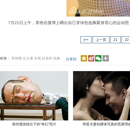
7月21日上午，章艳在微博上晒出自己穿绿色低胸紧身背心的运动照，
|<<
上一页
21
22
标签：
章艳晒
女主播
央视
好身材
低胸
分享到
那些视觉错位下的“奇幻”照片
明星夫妻拍裸体写真的荒唐理