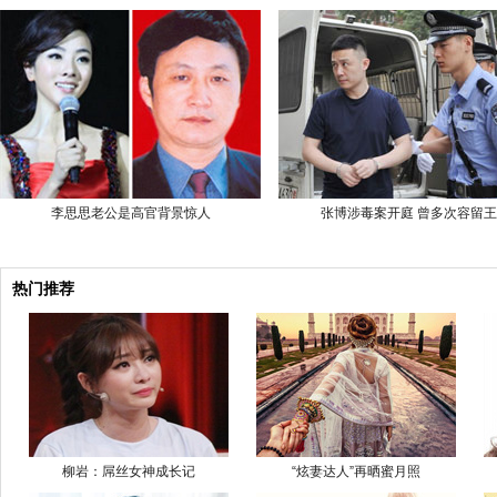
李思思老公是高官背景惊人
张博涉毒案开庭 曾多次容留王
热门推荐
柳岩：屌丝女神成长记
“炫妻达人”再晒蜜月照