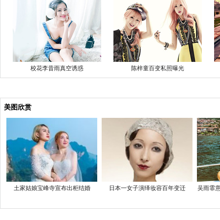
校花李昔雨真空诱惑
陈梓童百变私照曝光
美图欣赏
土家姑娘宝峰寺宣布出柜结婚
日本一女子演绎妆容百年变迁
吴雨霏意