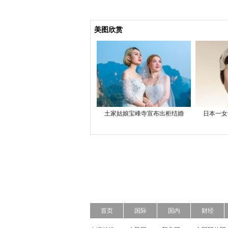
美图欣赏
土家姑娘宝峰寺宣布出柜结婚
日本一女
首页
国际
国内
财经