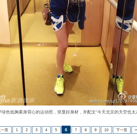
绿色低胸紧身背心的运动照，突显好身材，并配文“今天北京的天空也太
6
上一页
1
2
3
4
5
7
8
9
10
下一页
>