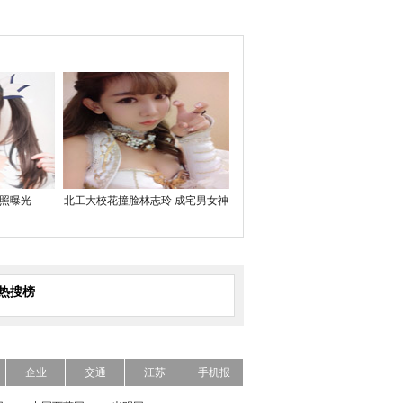
照曝光
北工大校花撞脸林志玲 成宅男女神
热搜榜
企业
交通
江苏
手机报