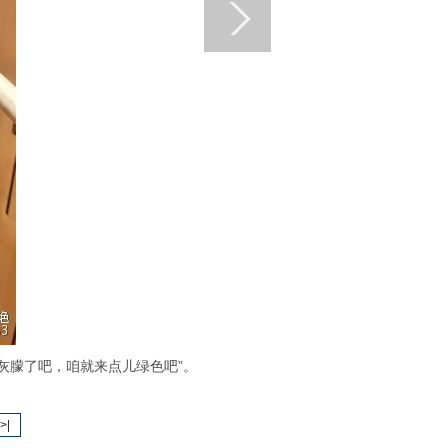
灰朦了吧，咱就来点儿绿色吧”。
>|