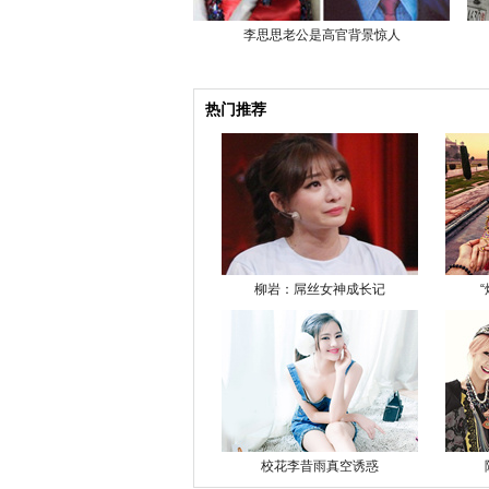
李思思老公是高官背景惊人
热门推荐
柳岩：屌丝女神成长记
校花李昔雨真空诱惑