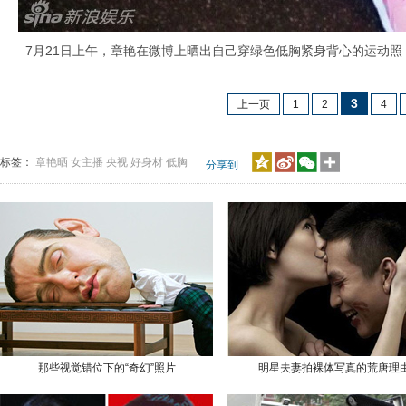
7月21日上午，章艳在微博上晒出自己穿绿色低胸紧身背心的运动照，
3
上一页
1
2
4
标签：
章艳晒
女主播
央视
好身材
低胸
分享到
那些视觉错位下的“奇幻”照片
明星夫妻拍裸体写真的荒唐理