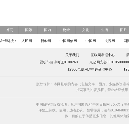
首页
国际
国内
财经
文化
生活
图片
友情链接：
人民网
新华网
中国网信网
中国网
央视网
国
关于我们
互联网举报中心
视听节目许可证0108263
京公网安备11010500008
12300电信用户申诉受理中心
1
版权保护：本网登载的内容（包括文字、图片、多媒体资讯等
报网事先协议授权，禁止转载使用。给中国日
中国日报网版权说明：凡注明来源为“中国日报网：XXX（
许禁止转载、使用，违者必究。如需使用，请与010-8488
体，目的在于传播更多信息，其他媒体如