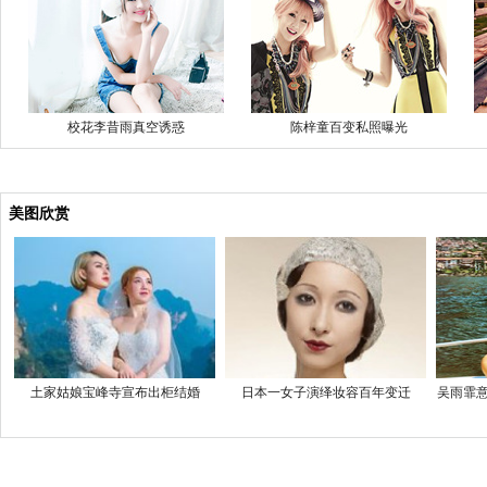
校花李昔雨真空诱惑
陈梓童百变私照曝光
美图欣赏
土家姑娘宝峰寺宣布出柜结婚
日本一女子演绎妆容百年变迁
吴雨霏意