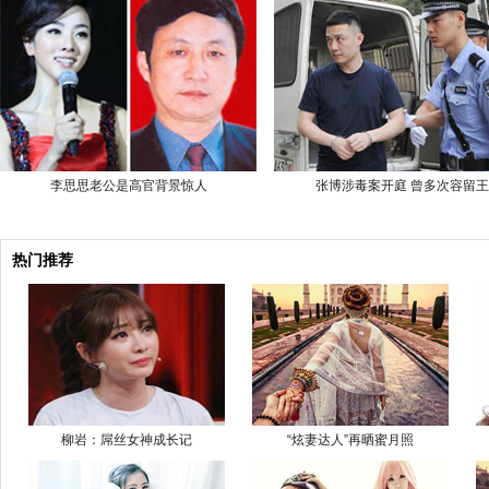
李思思老公是高官背景惊人
张博涉毒案开庭 曾多次容留王
热门推荐
柳岩：屌丝女神成长记
“炫妻达人”再晒蜜月照