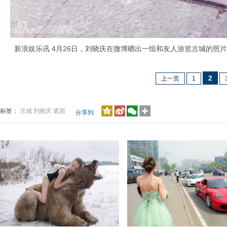
新浪娱乐讯 4月26日，刘晓庆在微博晒出一组和友人游览古城的照片
2
上一页
1
标签：
古城
刘晓庆
遮面
分享到