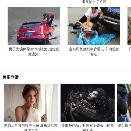
者被抬出 (1/12)
男子为骗保导演“奇瑞把凯迪拉克
宝马司机撞死半岁婴儿 车内现警
撞进河”
官证
美图欣赏
来自土耳其的唯美人像 展极致女性
摄影师作品：暗黑女王镜头下的哥
波士顿马
身体之美
特人像