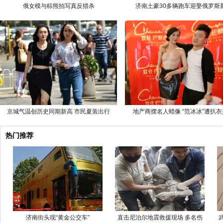
俄女模与棕熊拍写真反猎杀
济南土豪30多辆跑车迎娶俄罗斯
京城气温创历史同期新高 市民夏装出行
地产商摆名人蜡像 “范冰冰”遭扒
热门推荐
济南街头现“黄金公交车”
直击尼泊尔地震救援现场 多名伤