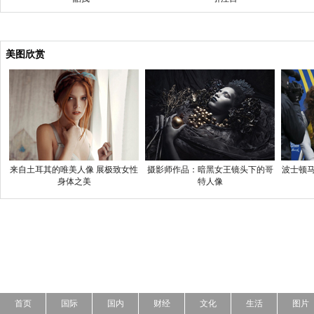
美图欣赏
来自土耳其的唯美人像 展极致女性
摄影师作品：暗黑女王镜头下的哥
波士顿马
身体之美
特人像
首页
国际
国内
财经
文化
生活
图片