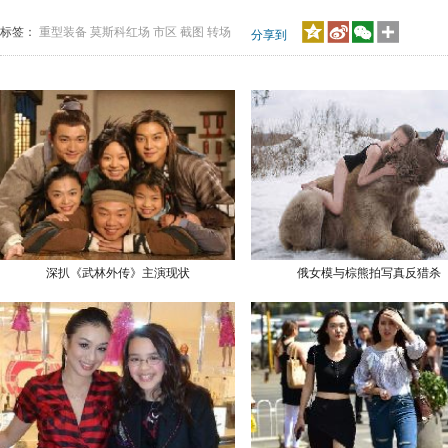
标签：
重型装备
莫斯科红场
市区
截图
转场
分享到
深扒《武林外传》主演现状
俄女模与棕熊拍写真反猎杀