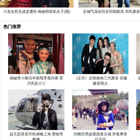
小龙女想见成龙遭拒 揭秘明星私生子(图)
京城气温创历史同期新高 市民夏
热门推荐
揭秘李小璐当年狠甩李晨内幕 贾
《左耳》还珠格格三代聚首 容嬷
乃亮是小三
嬷变萌太
赵又廷搭直升机俯瞰上海 墨镜哥
刘晓庆黑超遮面逛古城 穿着摩登
酷拽
引注目