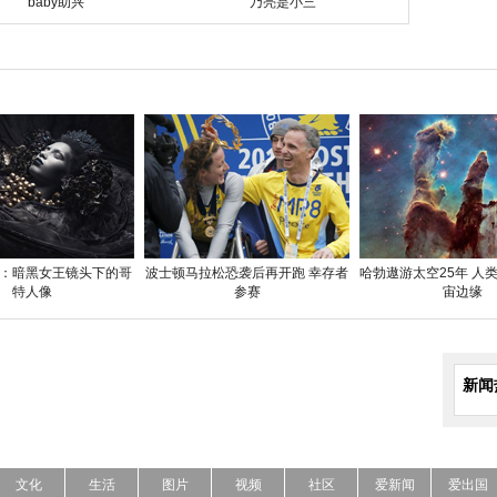
baby助兴
乃亮是小三
：暗黑女王镜头下的哥
波士顿马拉松恐袭后再开跑 幸存者
哈勃遨游太空25年 人
特人像
参赛
宙边缘
新闻
文化
生活
图片
视频
社区
爱新闻
爱出国