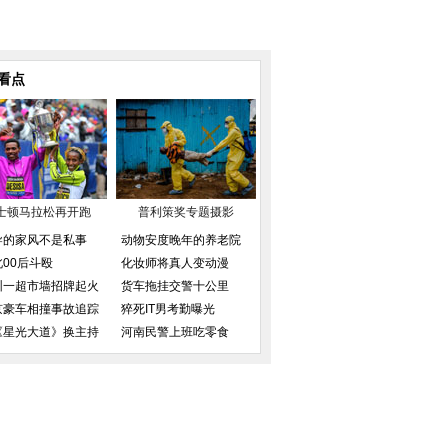
看点
士顿马拉松再开跑
普利策奖专题摄影
导的家风不是私事
动物安度晚年的养老院
北00后斗殴
化妆师将真人变动漫
圳一超市墙招牌起火
货车拖挂交警十公里
京豪车相撞事故追踪
猝死IT男考勤曝光
《星光大道》换主持
河南民警上班吃零食