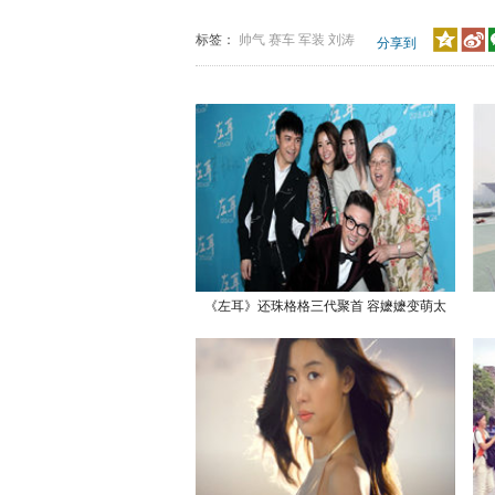
标签：
帅气
赛车
军装
刘涛
分享到
《左耳》还珠格格三代聚首 容嬷嬷变萌太