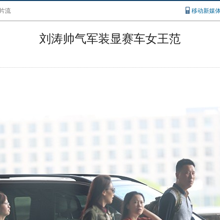
片流
移动新媒
刘涛帅气军装显赛车女王范