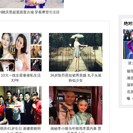
刘晓庆黑超遮面逛古城 穿着摩登引注目
绝对
波
领
 10大一线女星奢侈私生活
36岁陈乔恩短裙秀美腿 丸子头装
湖
大PK
扮似少女
深
北
曝
萌庆41岁生日 谢娜黄晓明
揭秘李小璐当年狠甩李晨内幕 贾