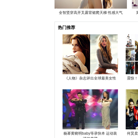
全智贤穿高开叉露背裙爬天梯 性感大气
热门推荐
《人物》杂志评出全球最美女性
震惊！
杨幂黄晓明baby等录快本 运动装
何炅卖