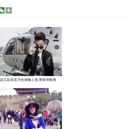
赵又廷搭直升机俯瞰上海 墨镜哥酷拽