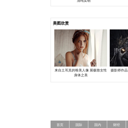
清纯卖萌
美图欣赏
来自土耳其的唯美人像 展极致女性
摄影师作品
身体之美
首页
国际
国内
财经