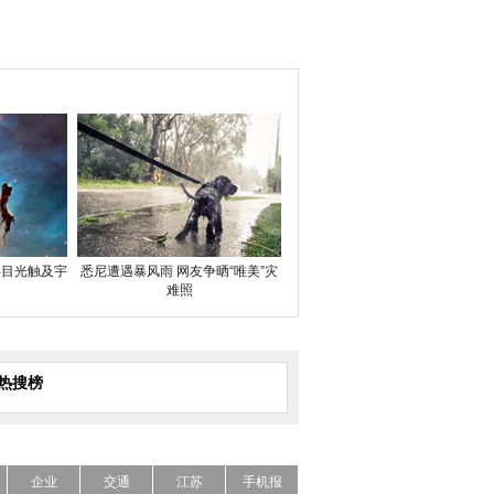
类目光触及宇
悉尼遭遇暴风雨 网友争晒“唯美”灾
难照
热搜榜
企业
交通
江苏
手机报