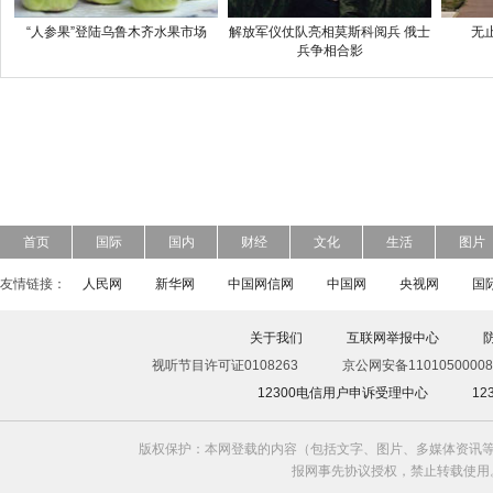
“人参果”登陆乌鲁木齐水果市场
解放军仪仗队亮相莫斯科阅兵 俄士
无
兵争相合影
首页
国际
国内
财经
文化
生活
图片
友情链接：
人民网
新华网
中国网信网
中国网
央视网
国
关于我们
互联网举报中心
视听节目许可证0108263
京公网安备11010500008
12300电信用户申诉受理中心
1
版权保护：本网登载的内容（包括文字、图片、多媒体资讯等
报网事先协议授权，禁止转载使用。给中国日