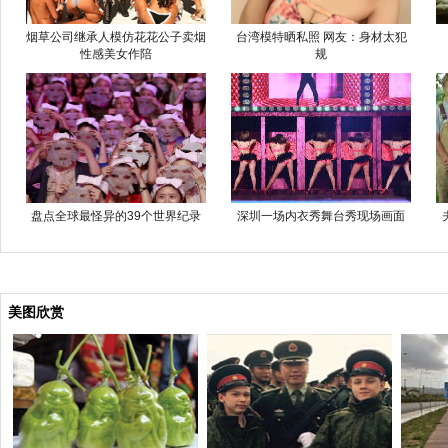
烟草公司继承人模仿花花公子卖烟
台湾模特晒私照 网友：身材太犯
性感美女作陪
规
盘点全球最怪异的39个世界纪录
深圳一场内衣秀舞台秀现场画面
美图欣赏