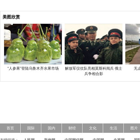
美图欣赏
“人参果”登陆乌鲁木齐水果市场
解放军仪仗队亮相莫斯科阅兵 俄士
无
兵争相合影
首页
国际
国内
财经
文化
生活
图片