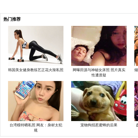
热门推荐
韩国美女健身教练艺正花火辣私照
网曝田源与神秘女床照 照片真实
烟
性遭质疑
台湾模特晒私照 网友：身材太犯
宠物狗招惹蜜蜂的后果
规