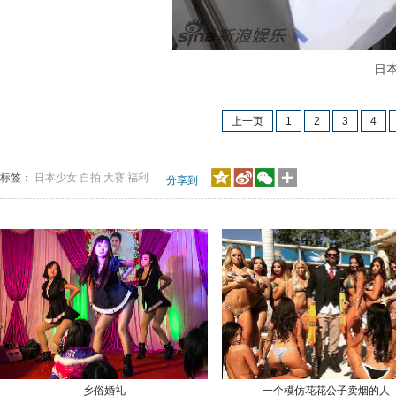
日本少
上一页
1
2
3
4
标签：
日本少女
自拍
大赛
福利
分享到
乡俗婚礼
一个模仿花花公子卖烟的人