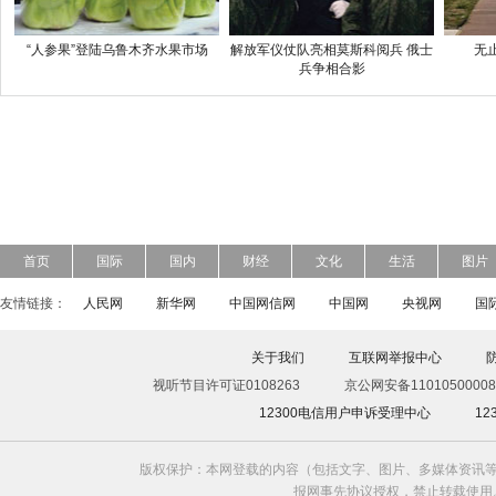
“人参果”登陆乌鲁木齐水果市场
解放军仪仗队亮相莫斯科阅兵 俄士
无
兵争相合影
首页
国际
国内
财经
文化
生活
图片
友情链接：
人民网
新华网
中国网信网
中国网
央视网
国
关于我们
互联网举报中心
视听节目许可证0108263
京公网安备11010500008
12300电信用户申诉受理中心
1
版权保护：本网登载的内容（包括文字、图片、多媒体资讯等
报网事先协议授权，禁止转载使用。给中国日