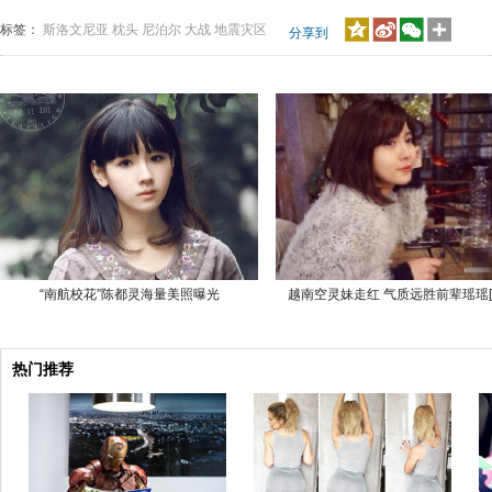
标签：
斯洛文尼亚
枕头
尼泊尔
大战
地震灾区
分享到
“南航校花”陈都灵海量美照曝光
越南空灵妹走红 气质远胜前辈瑶瑶[
热门推荐