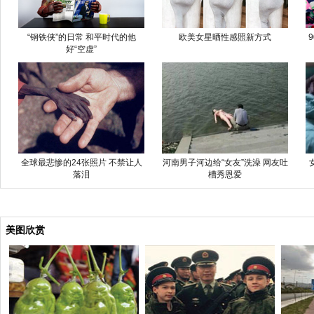
“钢铁侠”的日常 和平时代的他
欧美女星晒性感照新方式
好“空虚”
全球最悲惨的24张照片 不禁让人
河南男子河边给“女友”洗澡 网友吐
落泪
槽秀恩爱
美图欣赏