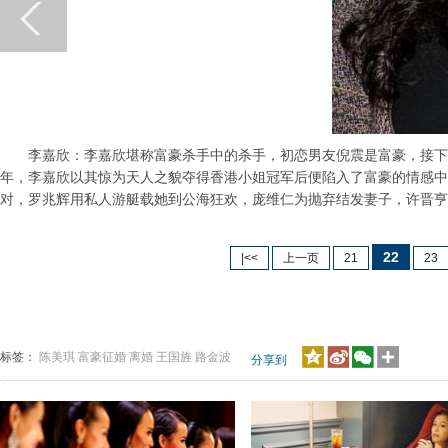
李嘉欣：李嘉欣堪称富豪杀手中的杀手，初恋男友倪震是富豪，接下来
年，李嘉欣以其惊为天人之貌夺得香港小姐冠军后便陷入了富豪的情感中
对，罗兆辉用私人游艇载她到公海狂欢，庞维仁为抛弃结发妻子，许晋亨
22
|<<
上一页
21
23
标签：
陈美琪
富豪征婚
离婚
王国旌
路金波
分享到