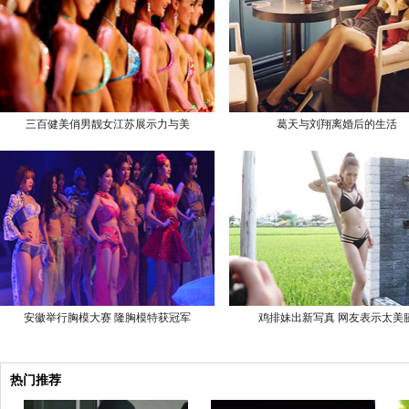
三百健美俏男靓女江苏展示力与美
葛天与刘翔离婚后的生活
安徽举行胸模大赛 隆胸模特获冠军
鸡排妹出新写真 网友表示太美
热门推荐