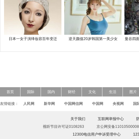
日本一女子演绎妆容百年变迁
逆天颜值20岁韩国第一美少女
曼谷四面
首页
国际
国内
财经
文化
生活
图片
友情链接：
人民网
新华网
中国网信网
中国网
央视网
国
关于我们
互联网举报中心
视听节目许可证0108263
京公网安备11010500008
12300电信用户申诉受理中心
1