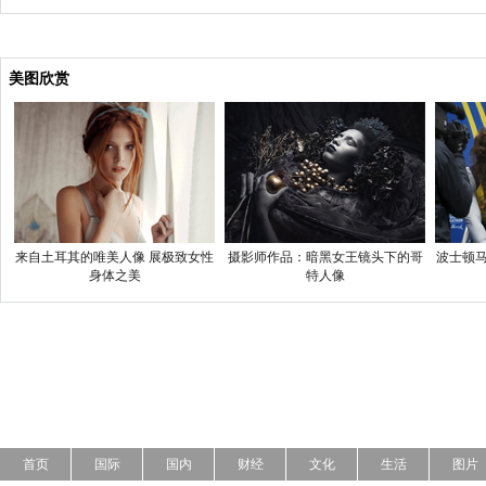
美图欣赏
来自土耳其的唯美人像 展极致女性
摄影师作品：暗黑女王镜头下的哥
波士顿马
身体之美
特人像
首页
国际
国内
财经
文化
生活
图片