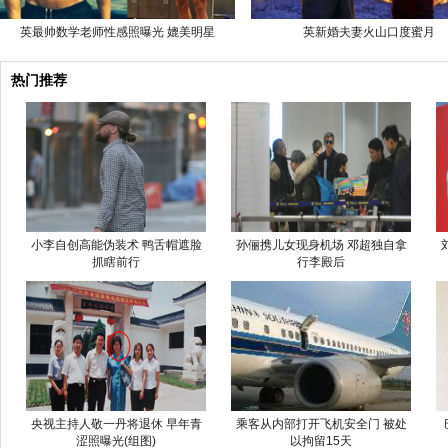
英最帅数学老师性感照曝光 媲美明星
英新婚夫妻火山口度蜜月
热门推荐
小李自创高能伪装术 鸭舌帽遮脸
孙俪携儿女现身机场 邓超独自拿
抓瞎前行
行李殿后
央视主持人敬一丹将退休 早年青
乘客从内部打开飞机安全门 被处
涩照曝光(组图)
以拘留15天