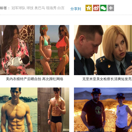
标签：
冠军球队
球技
奥巴马
现场秀
白宫
分享到
美内衣模特产后晒自拍 再次蹿红网络
克里米亚美女检察长清爽短发亮