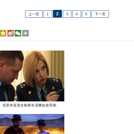
2
上一页
1
3
4
5
下一页
克里米亚美女检察长清爽短发亮相