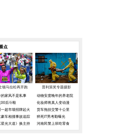
看点
士顿马拉松再开跑
普利策奖专题摄影
导的家风不是私事
动物安度晚年的养老院
北00后斗殴
化妆师将真人变动漫
圳一超市墙招牌起火
货车拖挂交警十公里
京豪车相撞事故追踪
猝死IT男考勤曝光
《星光大道》换主持
河南民警上班吃零食