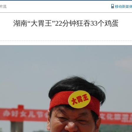
片流
移动新媒
湖南“大胃王”22分钟狂吞33个鸡蛋