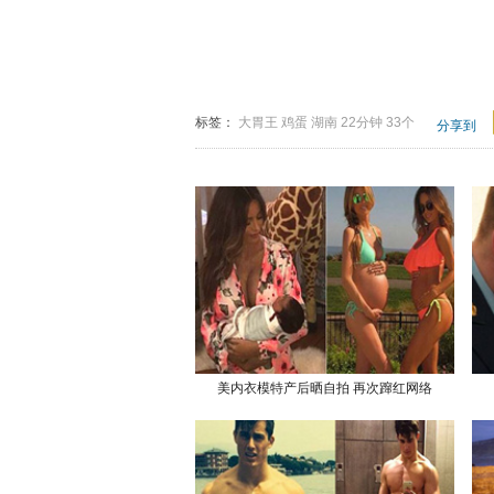
标签：
大胃王
鸡蛋
湖南
22分钟
33个
分享到
美内衣模特产后晒自拍 再次蹿红网络