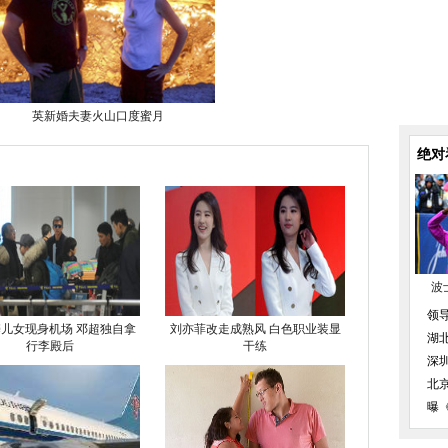
英新婚夫妻火山口度蜜月
绝对
波
领
儿女现身机场 邓超独自拿
刘亦菲改走成熟风 白色职业装显
湖
行李殿后
干练
深
北
曝