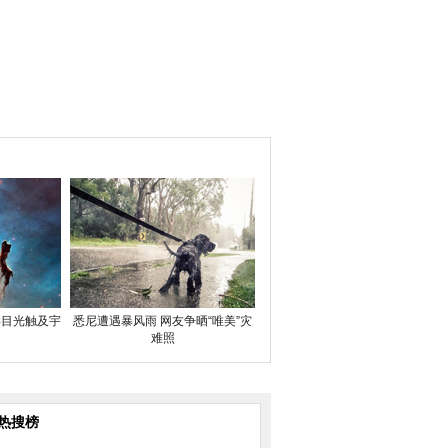
类目光触及宇
悉尼遭遇暴风雨 网友争晒“唯美”灾
难照
热搜榜