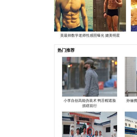
英最帅数学老师性感照曝光 媲美明星
热门推荐
小李自创高能伪装术 鸭舌帽遮脸
孙俪携
抓瞎前行