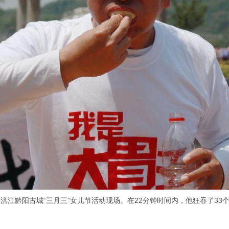
洪江黔阳古城“三月三”女儿节活动现场。在22分钟时间内，他狂吞了3