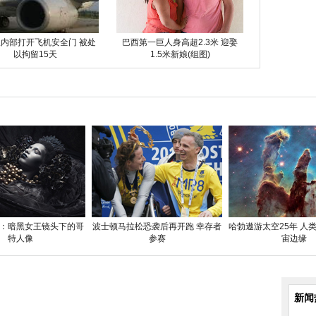
内部打开飞机安全门 被处
巴西第一巨人身高超2.3米 迎娶
以拘留15天
1.5米新娘(组图)
：暗黑女王镜头下的哥
波士顿马拉松恐袭后再开跑 幸存者
哈勃遨游太空25年 人
特人像
参赛
宙边缘
新闻