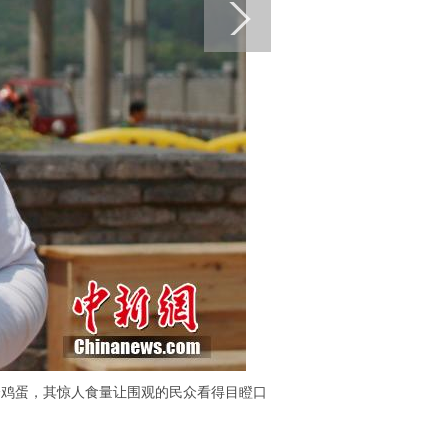
3个鸡蛋，其惊人食量让围观的民众看得目瞪口