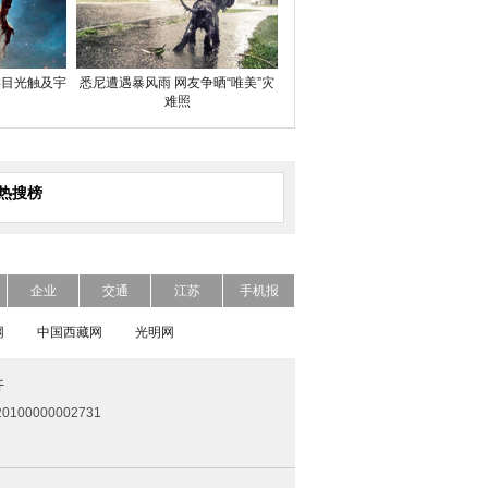
类目光触及宇
悉尼遭遇暴风雨 网友争晒“唯美”灾
难照
热搜榜
企业
交通
江苏
手机报
网
中国西藏网
光明网
开
0100000002731