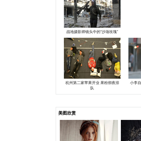
战地摄影师镜头中的“沙场玫瑰”
杭州第二家苹果开业 果粉彻夜排
小李自
队
美图欣赏