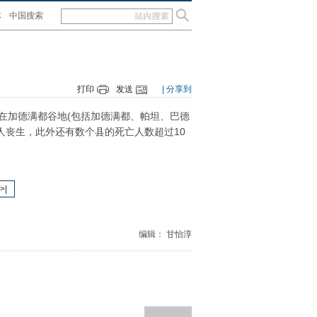
体
中国搜索
打印
发送
| 分享到
在加德满都谷地(包括加德满都、帕坦、巴德
0人丧生，此外还有数个县的死亡人数超过10
>|
编辑： 甘怡淳