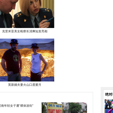
克里米亚美女检察长清爽短发亮相
英新婚夫妻火山口度蜜月
绝对
河南年轻女子遭“裸体游街”