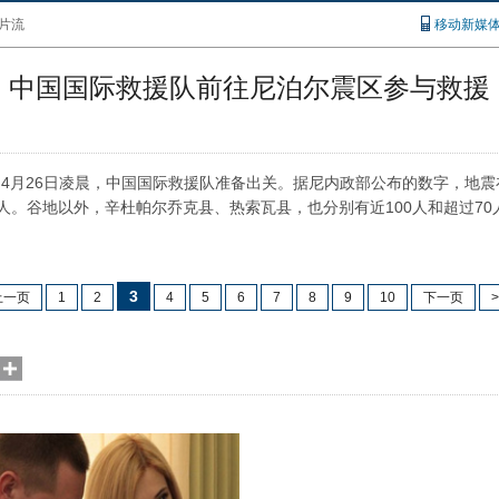
片流
移动新媒
中国国际救援队前往尼泊尔震区参与救援
4月26日凌晨，中国国际救援队准备出关。据尼内政部公布的数字，地震
0人。谷地以外，辛杜帕尔乔克县、热索瓦县，也分别有近100人和超过7
3
上一页
1
2
4
5
6
7
8
9
10
下一页
>