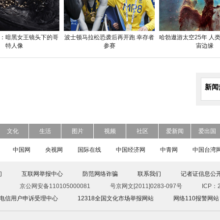
：暗黑女王镜头下的哥
波士顿马拉松恐袭后再开跑 幸存者
哈勃遨游太空25年 人
特人像
参赛
宙边缘
新闻
文化
生活
图片
视频
社区
爱新闻
爱出国
中国网
央视网
国际在线
中国经济网
中青网
中国台湾
们
互联网举报中心
防范网络诈骗
联系我们
记者证信息公
京公网安备110105000081
号京网文[2011]0283-097号
ICP：2
00电信用户申诉受理中心
12318全国文化市场举报网站
网络110报警网站