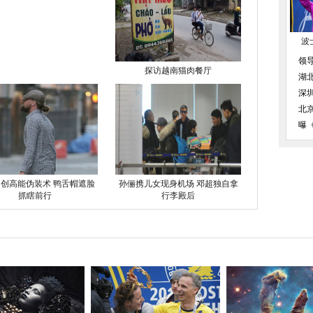
波
领
探访越南猫肉餐厅
湖
深
北
曝
创高能伪装术 鸭舌帽遮脸
孙俪携儿女现身机场 邓超独自拿
抓瞎前行
行李殿后