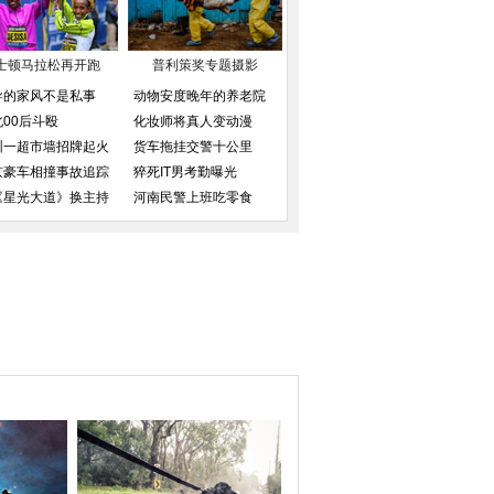
士顿马拉松再开跑
普利策奖专题摄影
导的家风不是私事
动物安度晚年的养老院
北00后斗殴
化妆师将真人变动漫
圳一超市墙招牌起火
货车拖挂交警十公里
京豪车相撞事故追踪
猝死IT男考勤曝光
《星光大道》换主持
河南民警上班吃零食