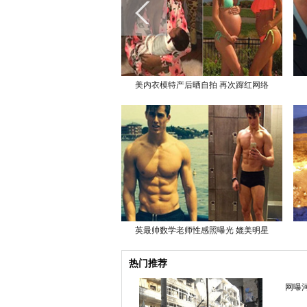
美内衣模特产后晒自拍 再次蹿红网络
英最帅数学老师性感照曝光 媲美明星
热门推荐
网曝