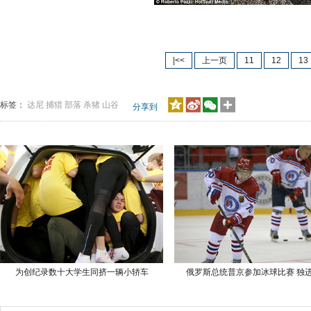
|<<
上一页
11
12
13
标签：
达尼
捕猎
部落
杀猪
山谷
分享到
为创纪录数十大学生同挤一辆小轿车
俄罗斯总统普京参加冰球比赛 独进