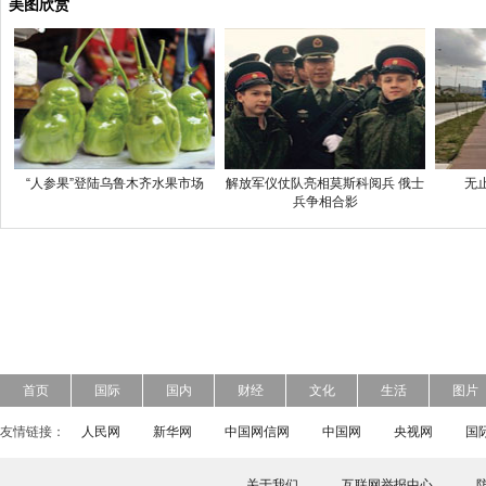
美图欣赏
“人参果”登陆乌鲁木齐水果市场
解放军仪仗队亮相莫斯科阅兵 俄士
无
兵争相合影
首页
国际
国内
财经
文化
生活
图片
友情链接：
人民网
新华网
中国网信网
中国网
央视网
国
关于我们
互联网举报中心