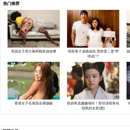
热门推荐
美国女子用大胸帮顾客做按摩
明星奉子成婚成风 贾静雯二度“带
揭
球进门”
香港女子在泰国全裸蹦极
陈妍希袁姗姗领衔！那些演错角色
招黑的女星(图)