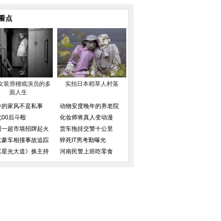
看点
女装滑稽戏演员的多
实拍日本稻草人村落
面人生
导的家风不是私事
动物安度晚年的养老院
北00后斗殴
化妆师将真人变动漫
圳一超市墙招牌起火
货车拖挂交警十公里
京豪车相撞事故追踪
猝死IT男考勤曝光
《星光大道》换主持
河南民警上班吃零食