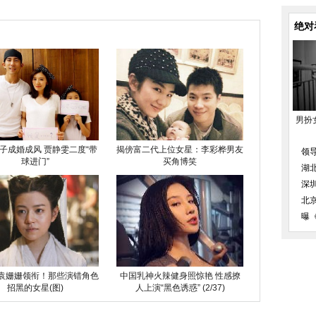
绝对
男扮
子成婚成风 贾静雯二度“带
揭傍富二代上位女星：李彩桦男友
领
球进门”
买角博笑
湖
深
北
曝
袁姗姗领衔！那些演错角色
中国乳神火辣健身照惊艳 性感撩
招黑的女星(图)
人上演“黑色诱惑” (2/37)