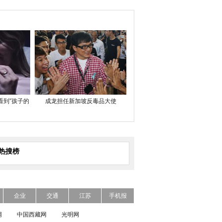
看到”孩子的
成龙担任新加坡反毒品大使
热搜榜
企业
交通
江苏
手机报
网
中国西藏网
光明网