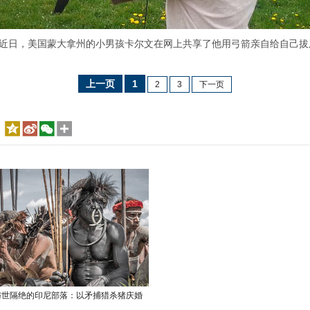
，近日，美国蒙大拿州的小男孩卡尔文在网上共享了他用弓箭亲自给自己
上一页
1
2
3
下一页
与世隔绝的印尼部落：以矛捕猎杀猪庆婚