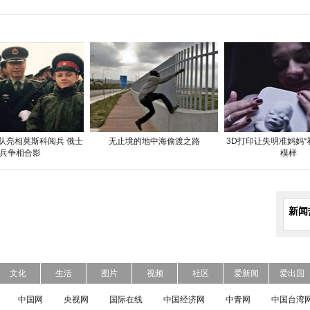
队亮相莫斯科阅兵 俄士
无止境的地中海偷渡之路
3D打印让失明准妈妈“
兵争相合影
模样
新闻
文化
生活
图片
视频
社区
爱新闻
爱出国
中国网
央视网
国际在线
中国经济网
中青网
中国台湾