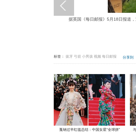
据英国《每日邮报》5月18日报道
标签：
拔牙
弓箭
小男孩
视频
每日邮报
分享到
戛纳过半红毯总结：中国女星“全球拼”