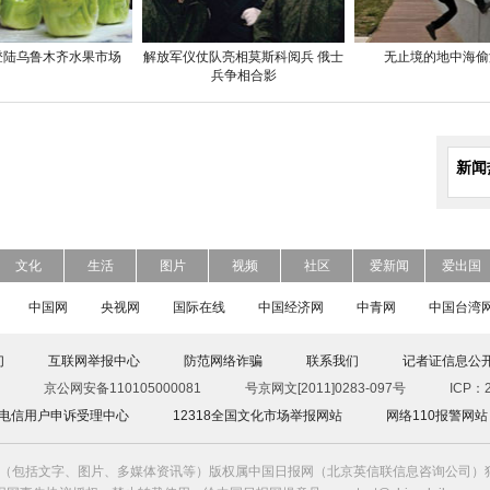
”登陆乌鲁木齐水果市场
解放军仪仗队亮相莫斯科阅兵 俄士
无止境的地中海偷
兵争相合影
新闻
文化
生活
图片
视频
社区
爱新闻
爱出国
中国网
央视网
国际在线
中国经济网
中青网
中国台湾
们
互联网举报中心
防范网络诈骗
联系我们
记者证信息公
京公网安备110105000081
号京网文[2011]0283-097号
ICP：2
00电信用户申诉受理中心
12318全国文化市场举报网站
网络110报警网站
（包括文字、图片、多媒体资讯等）版权属中国日报网（北京英信联信息咨询公司）独