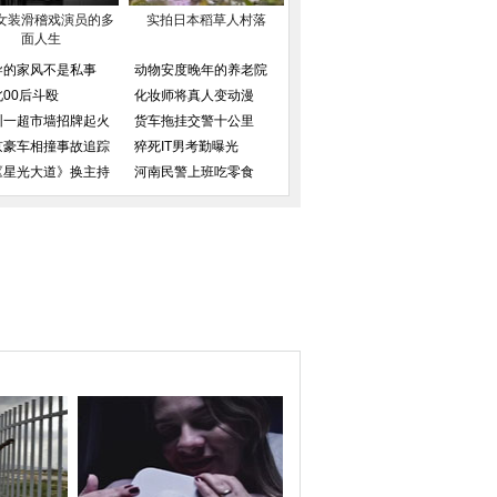
女装滑稽戏演员的多
实拍日本稻草人村落
面人生
导的家风不是私事
动物安度晚年的养老院
北00后斗殴
化妆师将真人变动漫
圳一超市墙招牌起火
货车拖挂交警十公里
京豪车相撞事故追踪
猝死IT男考勤曝光
《星光大道》换主持
河南民警上班吃零食