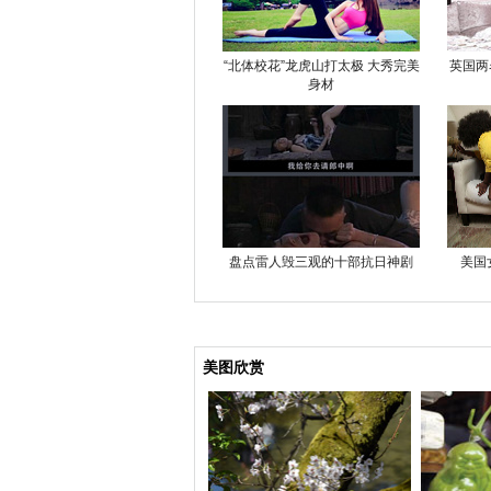
“北体校花”龙虎山打太极 大秀完美
英国两
身材
盘点雷人毁三观的十部抗日神剧
美国
美图欣赏