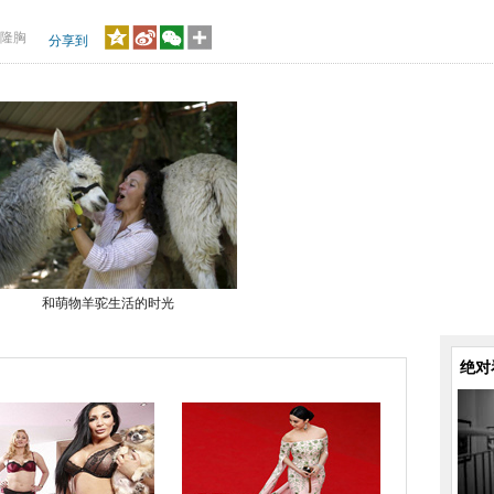
隆胸
分享到
和萌物羊驼生活的时光
绝对