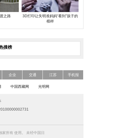
渡之路
3D打印让失明准妈妈“看到”孩子的
模样
热搜榜
企业
交通
江苏
手机报
网
中国西藏网
光明网
开
0100000002731
家所有 使用。 未经中国日