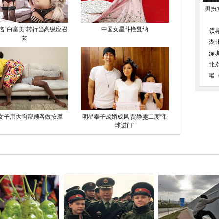
男扮
名“白富美”转行当高级应召
中国女星斗艳戛纳
领
女
湖
深
北
曝
女子用大胸帮顾客做按摩
明星奉子成婚成风 贾静雯二度“带
球进门”