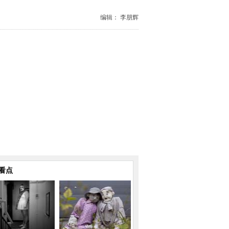
编辑： 李朋辉
看点