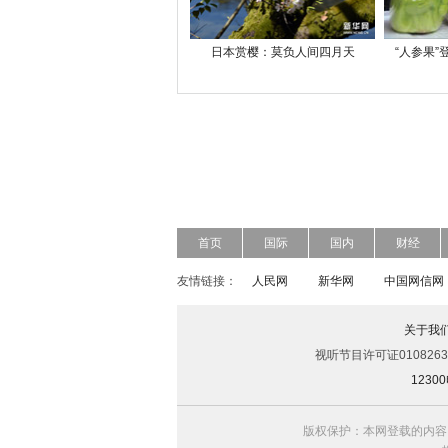
日本赏樱：莫负人间四月天
“人参果
首页
国际
国内
财经
友情链接：
人民网
新华网
中国网信网
关于我
视听节目许可证0108263
123
版权保护：本网登载的内容