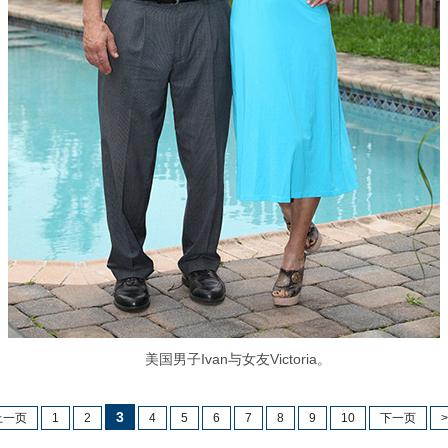
美国男子Ivan与女友Victoria。
3
上一页
1
2
4
5
6
7
8
9
10
下一页
>