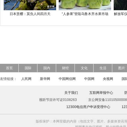
日本赏樱：莫负人间四月天
“人参果”登陆乌鲁木齐水果市场
解放军仪
首页
国际
国内
财经
文化
生活
图片
友情链接：
人民网
新华网
中国网信网
中国网
央视网
国
关于我们
互联网举报中心
视听节目许可证0108263
京公网安备11010500008
12300电信用户申诉受理中心
1
版权保护：本网登载的内容（包括文字、图片、多媒体资讯等