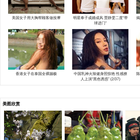
美国女子用大胸帮顾客做按摩
明星奉子成婚成风 贾静雯二度“带
揭
球进门”
香港女子在泰国全裸蹦极
中国乳神火辣健身照惊艳 性感撩
陈
人上演“黑色诱惑” (2/37)
美图欣赏