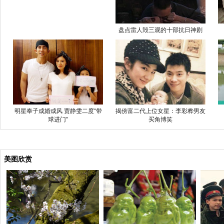
盘点雷人毁三观的十部抗日神剧
明星奉子成婚成风 贾静雯二度“带
揭傍富二代上位女星：李彩桦男友
球进门”
买角博笑
美图欣赏