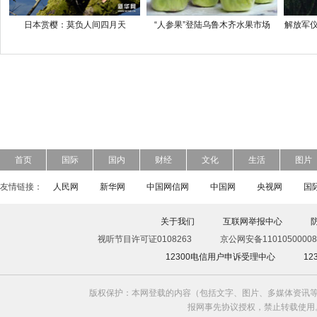
日本赏樱：莫负人间四月天
“人参果”登陆乌鲁木齐水果市场
解放军仪
首页
国际
国内
财经
文化
生活
图片
友情链接：
人民网
新华网
中国网信网
中国网
央视网
国
关于我们
互联网举报中心
视听节目许可证0108263
京公网安备11010500008
12300电信用户申诉受理中心
1
版权保护：本网登载的内容（包括文字、图片、多媒体资讯等
报网事先协议授权，禁止转载使用。给中国日