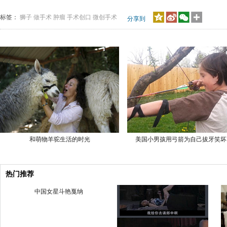
标签：
狮子
做手术
肿瘤
手术创口
微创手术
分享到
和萌物羊驼生活的时光
美国小男孩用弓箭为自己拔牙笑坏
热门推荐
中国女星斗艳戛纳