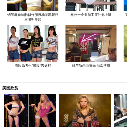
钢管舞妹妹酷似佟丽娅杨幂郭碧婷
杭州一企业员工穿肚兜上班
三张明星脸
洛阳高考生“炫腹”秀身材
姚笛新恋情曝光 情牵李威
美图欣赏