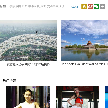
标签：
事故原因
酒驾
肇事司机
爆料
交通事故现场
分享到
Ten photos you don't wanna miss-J
英冒险家徒手攀爬132米球场拱桥
热门推荐