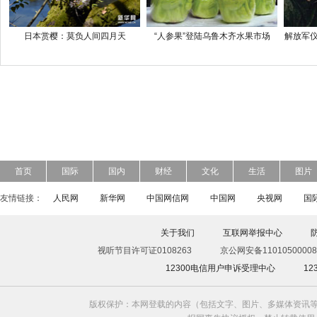
日本赏樱：莫负人间四月天
“人参果”登陆乌鲁木齐水果市场
解放军仪
首页
国际
国内
财经
文化
生活
图片
友情链接：
人民网
新华网
中国网信网
中国网
央视网
国
关于我们
互联网举报中心
视听节目许可证0108263
京公网安备11010500008
12300电信用户申诉受理中心
1
版权保护：本网登载的内容（包括文字、图片、多媒体资讯等