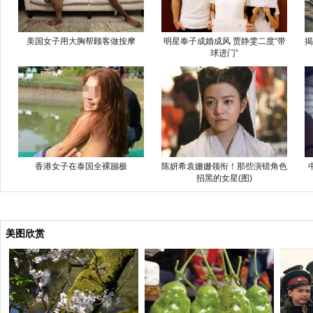
美国女子用大胸帮顾客做按摩
明星奉子成婚成风 贾静雯二度“带
揭
球进门”
香港女子在泰国全裸蹦极
陈妍希袁姗姗领衔！那些演错角色
招黑的女星(图)
美图欣赏