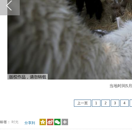
当地时间5月1
上一页
1
2
3
4
标签：
时光
分享到