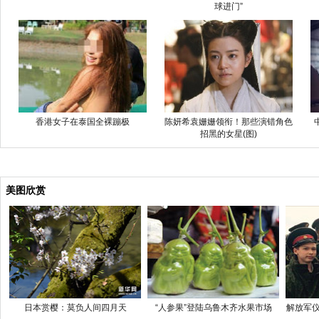
球进门”
香港女子在泰国全裸蹦极
陈妍希袁姗姗领衔！那些演错角色
招黑的女星(图)
美图欣赏
日本赏樱：莫负人间四月天
“人参果”登陆乌鲁木齐水果市场
解放军仪