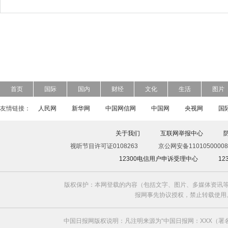
首页
国际
国内
财经
文化
生活
图片
友情链接：
人民网
新华网
中国网信网
中国网
央视网
国
关于我们
互联网举报中心
视听节目许可证0108263
京公网安备11010500008
12300电信用户申诉受理中心
1
版权保护：本网登载的内容（包括文字、图片、多媒体资讯等
报网事先协议授权，禁止转载使用。给中国日
中国日报网版权说明：凡注明来源为“中国日报网：XXX（