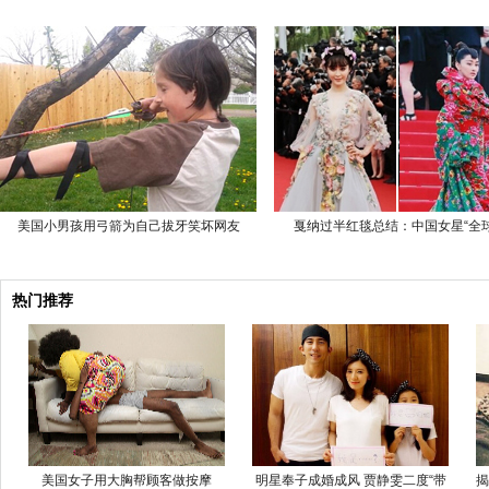
美国小男孩用弓箭为自己拔牙笑坏网友
戛纳过半红毯总结：中国女星“全球
热门推荐
美国女子用大胸帮顾客做按摩
明星奉子成婚成风 贾静雯二度“带
揭